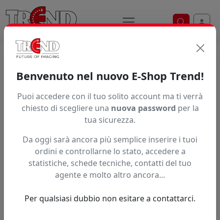
Ricerca ve
Home / Prodotti / ... / Xdtfer1871bk
Benvenuto nel nuovo E-Shop Trend!
Puoi accedere con il tuo solito account ma ti verrà
Articolo non trovato.
chiesto di scegliere una
nuova password
per la
tua sicurezza.
Feedback
Da oggi sarà ancora più semplice inserire i tuoi
Hai trovato questo prodotto ad un prezzo più basso?
ordini e controllarne lo stato, accedere a
statistiche, schede tecniche, contatti del tuo
Fai una segnalazione
agente e molto altro ancora...
Per qualsiasi dubbio non esitare a contattarci.
Confronta con articoli simili