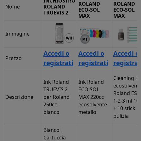
INCHIOSTRO
ROLAND
ROLAND
Nome
ROLAND
ECO-SOL
ECO-SOL
TRUEVIS 2
MAX
MAX
Immagine
Accedi o
Accedi o
Accedi o
Prezzo
registrati
registrati
registrat
Cleaning Ki
Ink Roland
Ink Roland
ecosolvent
TRUEVIS 2
ECO SOL
Roland ESL
Descrizione
per Roland
MAX 220cc
1-2-3 ml 10
250cc -
ecosolvente -
+ 10 stick
bianco
metallo
pulizia
Bianco |
Cartuccia