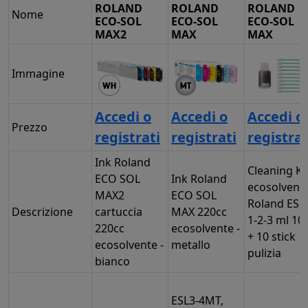
ROLAND
ROLAND
ROLAND
Nome
ECO-SOL
ECO-SOL
ECO-SOL
MAX2
MAX
MAX
Immagine
Accedi o
Accedi o
Accedi o
Prezzo
registrati
registrati
registrat
Ink Roland
Cleaning Ki
ECO SOL
Ink Roland
ecosolvent
MAX2
ECO SOL
Roland ESL
Descrizione
cartuccia
MAX 220cc
1-2-3 ml 10
220cc
ecosolvente -
+ 10 stick
ecosolvente -
metallo
pulizia
bianco
ESL3-4MT,