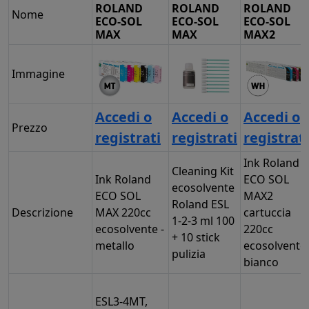
ROLAND
ROLAND
ROLAND
Nome
ECO-SOL
ECO-SOL
ECO-SOL
MAX
MAX
MAX2
Immagine
Accedi o
Accedi o
Accedi o
Prezzo
registrati
registrati
registrati
Ink Roland
Cleaning Kit
Ink Roland
ECO SOL
ecosolvente
ECO SOL
MAX2
Roland ESL
Descrizione
MAX 220cc
cartuccia
1-2-3 ml 100
ecosolvente -
220cc
+ 10 stick
metallo
ecosolvente 
pulizia
bianco
ESL3-4MT,