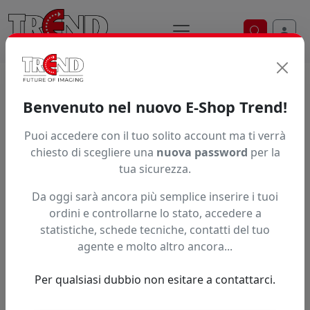
Ricerca ve
Home / Prodotti / ... / Esl3 4Mg
Benvenuto nel nuovo E-Shop Trend!
INCHIOSTRO ROLAND ECO-SOL MAX
Puoi accedere con il tuo solito account ma ti verrà
chiesto di scegliere una
nuova password
per la
tua sicurezza.
Da oggi sarà ancora più semplice inserire i tuoi
ordini e controllarne lo stato, accedere a
statistiche, schede tecniche, contatti del tuo
agente e molto altro ancora...
Per qualsiasi dubbio non esitare a contattarci.