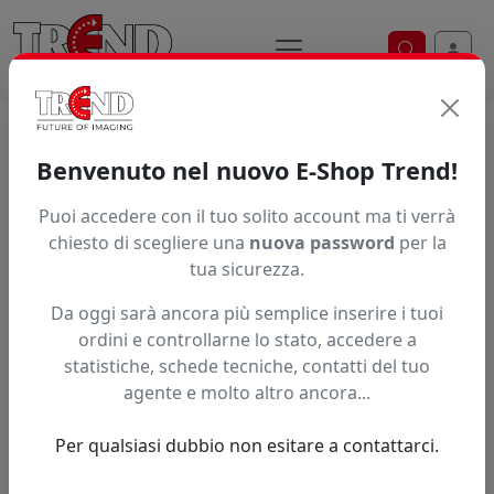
Ricerca ve
Home / Prodotti / ... / Ink 8601Bk
Benvenuto nel nuovo E-Shop Trend!
Puoi accedere con il tuo solito account ma ti verrà
Articolo non trovato.
chiesto di scegliere una
nuova password
per la
tua sicurezza.
Feedback
Da oggi sarà ancora più semplice inserire i tuoi
Hai trovato questo prodotto ad un prezzo più basso?
ordini e controllarne lo stato, accedere a
statistiche, schede tecniche, contatti del tuo
Fai una segnalazione
agente e molto altro ancora...
Per qualsiasi dubbio non esitare a contattarci.
Confronta con articoli simili