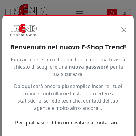
Ricerca ve
Home / Prodotti / ... / Lus17 Lc Ba 1
Benvenuto nel nuovo E-Shop Trend!
INCHIOSTRO MIMAKI LUS-170
Puoi accedere con il tuo solito account ma ti verrà
chiesto di scegliere una
nuova password
per la
tua sicurezza.
Da oggi sarà ancora più semplice inserire i tuoi
ordini e controllarne lo stato, accedere a
statistiche, schede tecniche, contatti del tuo
agente e molto altro ancora...
Per qualsiasi dubbio non esitare a contattarci.