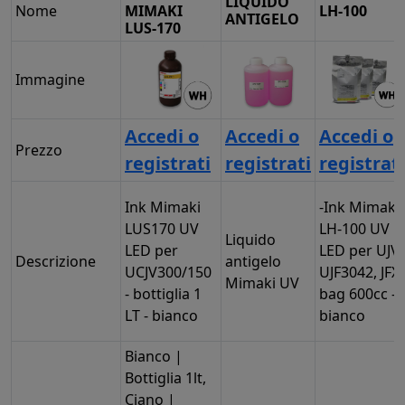
LIQUIDO
Nome
MIMAKI
LH-100
ANTIGELO
LUS-170
Immagine
Accedi o
Accedi o
Accedi o
Prezzo
registrati
registrati
registrati
Ink Mimaki
-Ink Mimaki
LUS170 UV
LH-100 UV
Liquido
LED per
LED per UJV,
Descrizione
antigelo
UCJV300/150
UJF3042, JFX
Mimaki UV
- bottiglia 1
bag 600cc -
LT - bianco
bianco
Bianco |
Bottiglia 1lt,
Ciano |