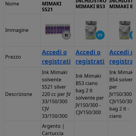
INCHIOSTRO
INCHIOST
Nome
MIMAKI
MIMAKI BS3
MIMAKI BS
SS21
Immagine
Accedi o
Accedi o
Accedi o
Prezzo
registrati
registrati
registrat
Ink Mimaki
Ink Mimaki
Ink Mimaki
solvente
BS4 solvent
BS3 ciano
SS21 silver
per
bag 2 lt
Descrizione
220 cc per JV
JV150/300
solvente per
33/150/300
CJV150/300 
JV150/300 -
CJV
bag 2 lt -
CJV150/300
33/150/300
ciano
Argento |
Cartuccia