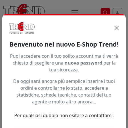
Ricerca ve
Home / Prodotti / ... / Xeums02 01Lc
Benvenuto nel nuovo E-Shop Trend!
Puoi accedere con il tuo solito account ma ti verrà
Articolo non trovato.
chiesto di scegliere una
nuova password
per la
tua sicurezza.
Feedback
Da oggi sarà ancora più semplice inserire i tuoi
Hai trovato questo prodotto ad un prezzo più basso?
ordini e controllarne lo stato, accedere a
statistiche, schede tecniche, contatti del tuo
Fai una segnalazione
agente e molto altro ancora...
Per qualsiasi dubbio non esitare a contattarci.
Confronta con articoli simili