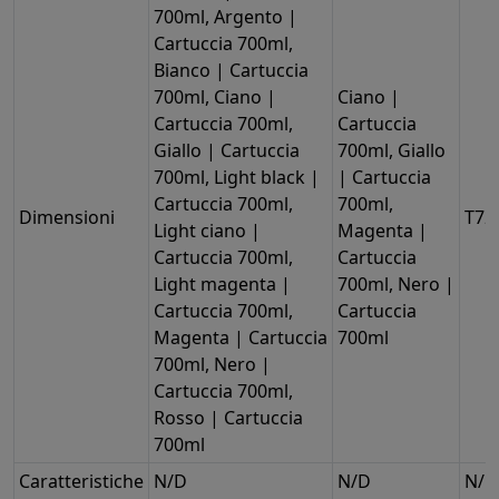
700ml, Argento |
Cartuccia 700ml,
Bianco | Cartuccia
700ml, Ciano |
Ciano |
Cartuccia 700ml,
Cartuccia
Giallo | Cartuccia
700ml, Giallo
700ml, Light black |
| Cartuccia
Cartuccia 700ml,
700ml,
Dimensioni
T72
Light ciano |
Magenta |
Cartuccia 700ml,
Cartuccia
Light magenta |
700ml, Nero |
Cartuccia 700ml,
Cartuccia
Magenta | Cartuccia
700ml
700ml, Nero |
Cartuccia 700ml,
Rosso | Cartuccia
700ml
Caratteristiche
N/D
N/D
N/D