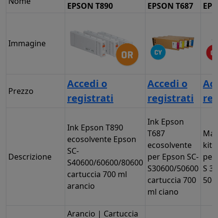
Nome
EPSON T890
EPSON T687
EPS
Immagine
Accedi o
Accedi o
Acc
Prezzo
registrati
registrati
reg
Ink Epson
Ink Epson T890
T687
Mai
ecosolvente Epson
ecosolvente
kit
SC-
Descrizione
per Epson SC-
per
S40600/60600/80600
S30600/50600
S 3
cartuccia 700 ml
cartuccia 700
506
arancio
ml ciano
Arancio | Cartuccia