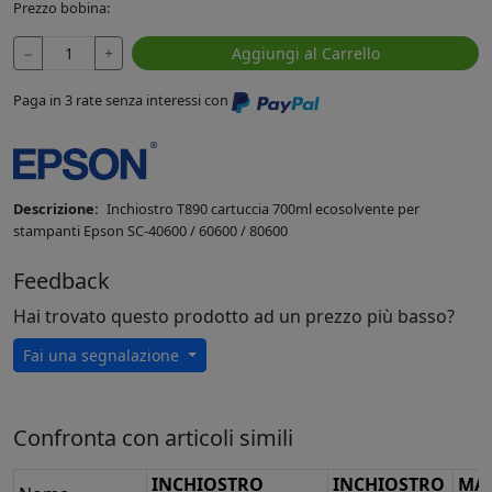
Prezzo bobina:
−
+
Aggiungi al Carrello
Paga in 3 rate senza interessi con
Descrizione:
Inchiostro T890 cartuccia 700ml ecosolvente per
stampanti Epson SC-40600 / 60600 / 80600
Feedback
Hai trovato questo prodotto ad un prezzo più basso?
Fai una segnalazione
Confronta con articoli simili
INCHIOSTRO
INCHIOSTRO
MA