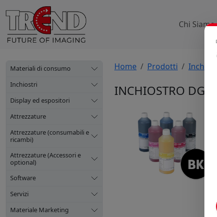
Chi Siamo
Home
Prodotti
Inchiost
Materiali di consumo
Inchiostri
INCHIOSTRO DGI 
Display ed espositori
Attrezzature
Attrezzature (consumabili e
ricambi)
Attrezzature (Accessori e
optional)
Software
Servizi
Materiale Marketing