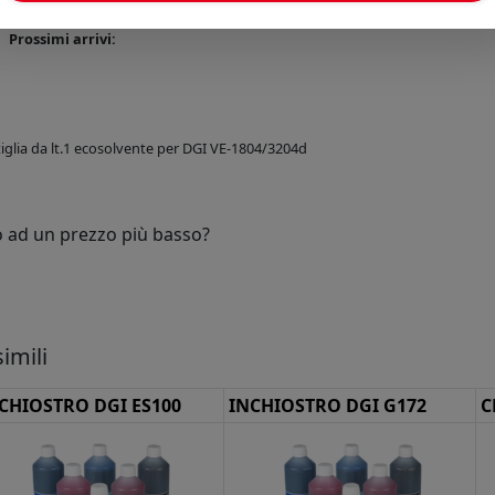
Disponibilità:
Prossimi arrivi:
iglia da lt.1 ecosolvente per DGI VE-1804/3204d
o ad un prezzo più basso?
imili
CHIOSTRO DGI ES100
INCHIOSTRO DGI G172
C