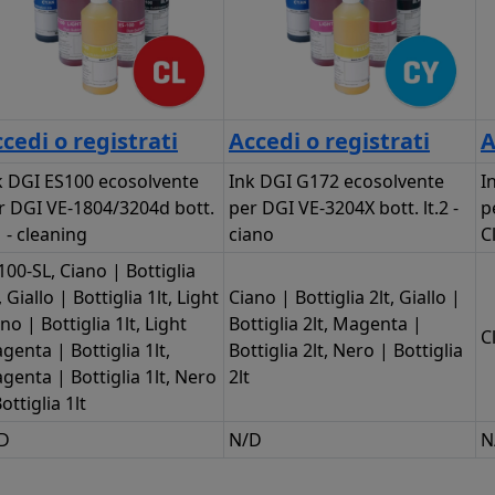
cedi o registrati
Accedi o registrati
A
k DGI ES100 ecosolvente
Ink DGI G172 ecosolvente
I
r DGI VE-1804/3204d bott.
per DGI VE-3204X bott. lt.2 -
p
1 - cleaning
ciano
C
100-SL, Ciano | Bottiglia
, Giallo | Bottiglia 1lt, Light
Ciano | Bottiglia 2lt, Giallo |
no | Bottiglia 1lt, Light
Bottiglia 2lt, Magenta |
C
genta | Bottiglia 1lt,
Bottiglia 2lt, Nero | Bottiglia
genta | Bottiglia 1lt, Nero
2lt
ottiglia 1lt
D
N/D
N