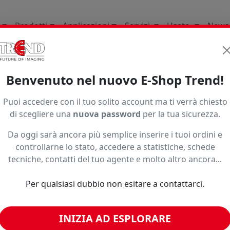
Prodotti
Applicazioni
Servizi
Usato
News
ri
Originali
Dgi Ecosolvente
Es100 Bk
Benvenuto nel nuovo E-Shop Trend!
ES100
Puoi accedere con il tuo solito account ma ti verrà chiesto
di scegliere una
nuova password
per la tua sicurezza.
Nero | Bottiglia 1lt
Da oggi sarà ancora più semplice inserire i tuoi ordini e
Seleziona una variante per vedere
controllarne lo stato, accedere a statistiche, schede
Subtotale:
—
€
sconti riservati, disponibilità ed
tecniche, contatti del tuo agente e molto altro ancora...
Prezzo bobina:
eventuali promozioni.
−
+
Codice:
ES100-BK
Per qualsiasi dubbio non esitare a contattarci.
Formato:
Nero | Bottiglia 1lt
Paga in 3 rate senza inte
Colore:
Nero
INIZIA AD ESPLORARE
Caratteristiche:
n.d.