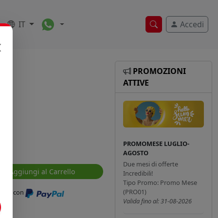
Toggle Dropdown
IT
Accedi
Ricerca veloce
PROMOZIONI
ATTIVE
PROMOMESE LUGLIO-
AGOSTO
Due mesi di offerte
Aggiungi al Carrello
Incredibili!
Tipo Promo: Promo Mese
(PRO01)
ressi con
Valida fino al: 31-08-2026