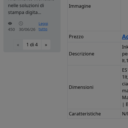
nelle soluzioni di
Immagine
stampa digita...
Leggi
tutto
450
30/06/26
Ac
Prezzo
«
1
di
4
»
In
Descrizione
pe
lt.
ES
1lt
cia
Dimensioni
ma
Ma
| B
Caratteristiche
N/