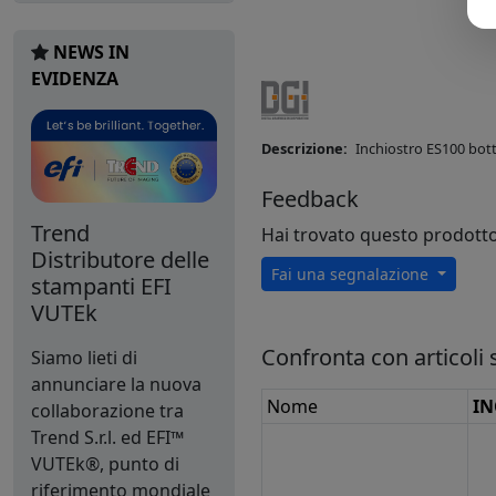
NEWS IN
EVIDENZA
Descrizione:
Inchiostro ES100 bott
Feedback
Trend
Hai trovato questo prodott
Distributore delle
Fai una segnalazione
stampanti EFI
VUTEk
Confronta con articoli s
Siamo lieti di
annunciare la nuova
Nome
IN
collaborazione tra
Trend S.r.l. ed EFI™
VUTEk®, punto di
riferimento mondiale