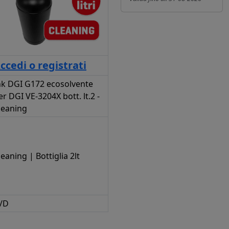
ccedi o registrati
nk DGI G172 ecosolvente
er DGI VE-3204X bott. lt.2 -
leaning
leaning | Bottiglia 2lt
/D