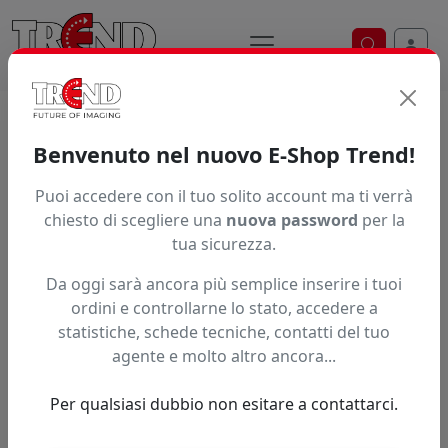
Ricerca ve
Home / Prodotti / ... / Wc1 L07p
Benvenuto nel nuovo E-Shop Trend!
INCHIOSTRO BROTHER RESINA LATEX
Puoi accedere con il tuo solito account ma ti verrà
chiesto di scegliere una
nuova password
per la
tua sicurezza.
Da oggi sarà ancora più semplice inserire i tuoi
ordini e controllarne lo stato, accedere a
statistiche, schede tecniche, contatti del tuo
agente e molto altro ancora...
Per qualsiasi dubbio non esitare a contattarci.