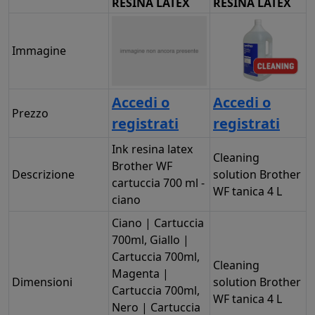
RESINA LATEX
RESINA LATEX
Immagine
Accedi o
Accedi o
Prezzo
registrati
registrati
Ink resina latex
Cleaning
Brother WF
Descrizione
solution Brother
cartuccia 700 ml -
WF tanica 4 L
ciano
Ciano | Cartuccia
700ml, Giallo |
Cartuccia 700ml,
Cleaning
Magenta |
Dimensioni
solution Brother
Cartuccia 700ml,
WF tanica 4 L
Nero | Cartuccia