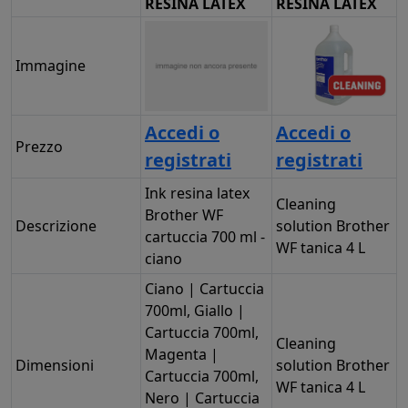
RESINA LATEX
RESINA LATEX
Immagine
Accedi o
Accedi o
Prezzo
registrati
registrati
Ink resina latex
Cleaning
Brother WF
Descrizione
solution Brother
cartuccia 700 ml -
WF tanica 4 L
ciano
Ciano | Cartuccia
700ml, Giallo |
Cartuccia 700ml,
Cleaning
Magenta |
Dimensioni
solution Brother
Cartuccia 700ml,
WF tanica 4 L
Nero | Cartuccia