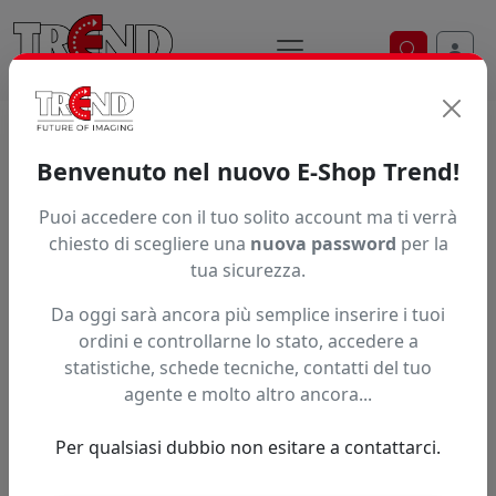
Ricerca ve
Home / Prodotti / ... / Wc1 L07m
Benvenuto nel nuovo E-Shop Trend!
INCHIOSTRO BROTHER RESINA LATEX
Puoi accedere con il tuo solito account ma ti verrà
chiesto di scegliere una
nuova password
per la
tua sicurezza.
Da oggi sarà ancora più semplice inserire i tuoi
ordini e controllarne lo stato, accedere a
statistiche, schede tecniche, contatti del tuo
agente e molto altro ancora...
Per qualsiasi dubbio non esitare a contattarci.