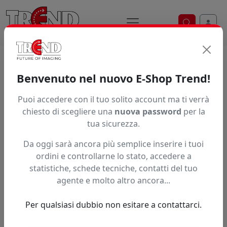
Ricerca ve
Home / Prodotti / ... / Fr120 B01lb
Benvenuto nel nuovo E-Shop Trend!
INCHIOSTRO INKTEC UVIONOVA FR120
Puoi accedere con il tuo solito account ma ti verrà
chiesto di scegliere una
nuova password
per la
tua sicurezza.
Da oggi sarà ancora più semplice inserire i tuoi
ordini e controllarne lo stato, accedere a
statistiche, schede tecniche, contatti del tuo
agente e molto altro ancora...
Per qualsiasi dubbio non esitare a contattarci.