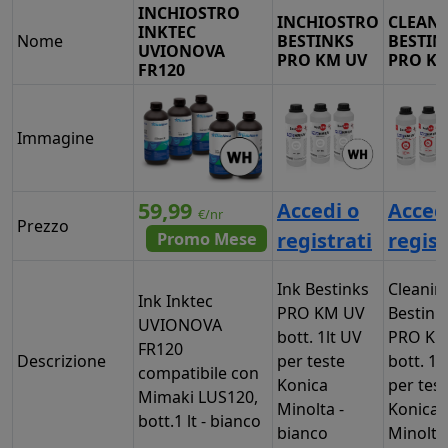
INCHIOSTRO
INCHIOSTRO
CLEAN
INKTEC
Nome
BESTINKS
BESTIN
UVIONOVA
PRO KM UV
PRO KM
FR120
Immagine
59,99
Accedi o
Acced
€/nr
Prezzo
registrati
regist
Promo Mese
Ink Bestinks
Cleanin
Ink Inktec
PRO KM UV
Bestink
UVIONOVA
bott. 1lt UV
PRO KM
FR120
Descrizione
per teste
bott. 1l
compatibile con
Konica
per tes
Mimaki LUS120,
Minolta -
Konica
bott.1 lt - bianco
bianco
Minolta