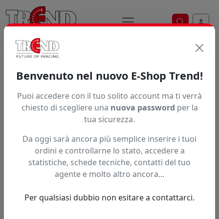
Ricerca ve
Home / Prodotti / ... / Bupb1h311wh
Benvenuto nel nuovo E-Shop Trend!
Puoi accedere con il tuo solito account ma ti verrà
Articolo non trovato.
chiesto di scegliere una
nuova password
per la
tua sicurezza.
Feedback
Da oggi sarà ancora più semplice inserire i tuoi
Hai trovato questo prodotto ad un prezzo più basso?
ordini e controllarne lo stato, accedere a
statistiche, schede tecniche, contatti del tuo
Fai una segnalazione
agente e molto altro ancora...
Per qualsiasi dubbio non esitare a contattarci.
Confronta con articoli simili