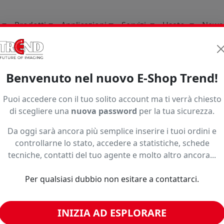
Prodotti
Applicazioni
Servizi
Usato
News
ri
Compatibili
Uv E Uv Led
Bupb1h311bk
Benvenuto nel nuovo E-Shop Trend!
Puoi accedere con il tuo solito account ma ti verrà chiesto
di scegliere una
nuova password
per la tua sicurezza.
Da oggi sarà ancora più semplice inserire i tuoi ordini e
controllarne lo stato, accedere a statistiche, schede
o ad un prezzo più basso?
tecniche, contatti del tuo agente e molto altro ancora...
Per qualsiasi dubbio non esitare a contattarci.
imili
INIZIA AD ESPLORARE