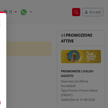
Toggle Dropdown
IT
Accedi
Ricerca veloce
PROMOZIONI
ATTIVE
PROMOMESE LUGLIO-
AGOSTO
Due mesi di offerte
Incredibili!
Tipo Promo: Promo Mese
(PRO01)
Valida fino al: 31-08-2026