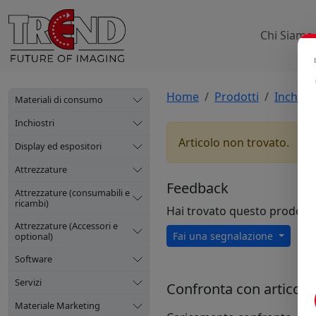
Chi Siamo
Home
Prodotti
Inchiost
Materiali di consumo
Inchiostri
Articolo non trovato.
Display ed espositori
Attrezzature
Feedback
Attrezzature (consumabili e
ricambi)
Hai trovato questo prodott
Attrezzature (Accessori e
Fai una segnalazione
optional)
Software
Servizi
Confronta con articoli s
Materiale Marketing