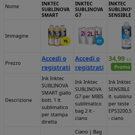
INKTEC
INKTEC
INKTEC
Nome
SUBLINOVA
SUBLINOVA
SUBLINOV
SMART
G7
SENSIBLE
Immagine
34,99
Accedi o
Accedi o
€/nr
Prezzo
registrati
registrati
Promo 
Ink Inktec
Ink Inktec
Ink Inktec
SUBLINOVA
SUBLINOVA
SENSIBLE bo
SMART giallo
G7 per MBIS
lt. sublimat
Descrizione
bott. 1 lt
sublimatico
per teste
sublimatico
bag 2 lt -
EPS3200,51
per stampa
ciano
- ciano
diretta
Ciano | Bag