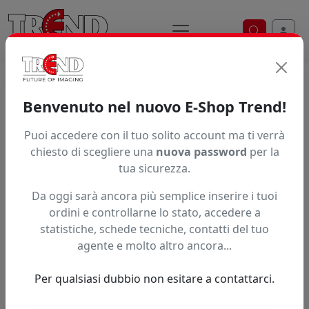
Ricerca ve
Home / Prodotti / ... / Ese2 C440my
Benvenuto nel nuovo E-Shop Trend!
INCHIOSTRO INKTEC ECONOVA ID
Puoi accedere con il tuo solito account ma ti verrà
chiesto di scegliere una
nuova password
per la
tua sicurezza.
Da oggi sarà ancora più semplice inserire i tuoi
ordini e controllarne lo stato, accedere a
statistiche, schede tecniche, contatti del tuo
agente e molto altro ancora...
Per qualsiasi dubbio non esitare a contattarci.