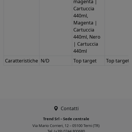
magenta |
Cartuccia
440ml,
Magenta |
Cartuccia
440ml, Nero
| Cartuccia
440ml
Caratteristiche
N/D
Top target
Top target
Contatti
Trend Srl – Sede centrale
Via Mario Corrieri, 12 – 05100 Terni (TR)
Tel. (+39) 0744 800680