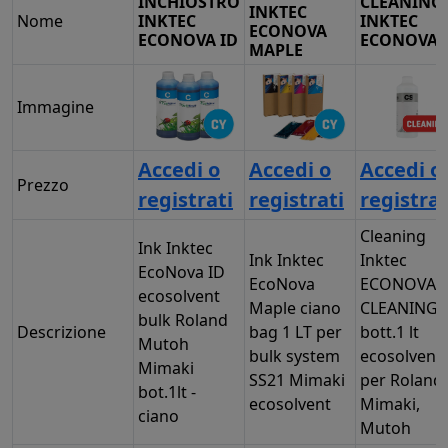
INCHIOSTRO
CLEANING
INKTEC
Nome
INKTEC
INKTEC
ECONOVA
ECONOVA ID
ECONOVA
MAPLE
Immagine
Accedi o
Accedi o
Accedi o
Prezzo
registrati
registrati
registrat
Cleaning
Ink Inktec
Ink Inktec
Inktec
EcoNova ID
EcoNova
ECONOVA
ecosolvent
Maple ciano
CLEANING
bulk Roland
Descrizione
bag 1 LT per
bott.1 lt
Mutoh
bulk system
ecosolvent
Mimaki
SS21 Mimaki
per Roland,
bot.1lt -
ecosolvent
Mimaki,
ciano
Mutoh