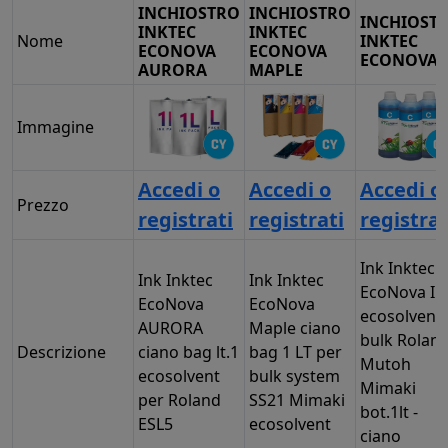
INCHIOSTRO
INCHIOSTRO
INCHIOST
INKTEC
INKTEC
Nome
INKTEC
ECONOVA
ECONOVA
ECONOVA 
AURORA
MAPLE
Immagine
Accedi o
Accedi o
Accedi o
Prezzo
registrati
registrati
registrat
Ink Inktec
Ink Inktec
Ink Inktec
EcoNova ID
EcoNova
EcoNova
ecosolvent
AURORA
Maple ciano
bulk Rolan
Descrizione
ciano bag lt.1
bag 1 LT per
Mutoh
ecosolvent
bulk system
Mimaki
per Roland
SS21 Mimaki
bot.1lt -
ESL5
ecosolvent
ciano