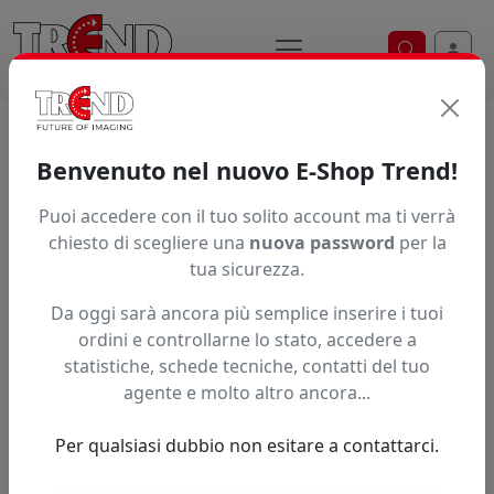
Ricerca ve
Home / Prodotti / ... / Eed2 C440mb
Benvenuto nel nuovo E-Shop Trend!
INCHIOSTRO INKTEC ECONOVA AURORA
Puoi accedere con il tuo solito account ma ti verrà
chiesto di scegliere una
nuova password
per la
tua sicurezza.
Da oggi sarà ancora più semplice inserire i tuoi
ordini e controllarne lo stato, accedere a
statistiche, schede tecniche, contatti del tuo
agente e molto altro ancora...
Per qualsiasi dubbio non esitare a contattarci.