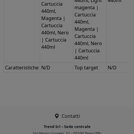
440ml, Light
440ml
Cartuccia
magenta |
440ml,
Cartuccia
Magenta |
440ml,
Cartuccia
Magenta |
440ml, Nero
Cartuccia
| Cartuccia
440ml, Nero
440ml
| Cartuccia
440ml
Caratteristiche
N/D
Top target
N/D
Contatti
Trend Srl – Sede centrale
Via Mario Corrieri, 12 – 05100 Terni (TR)