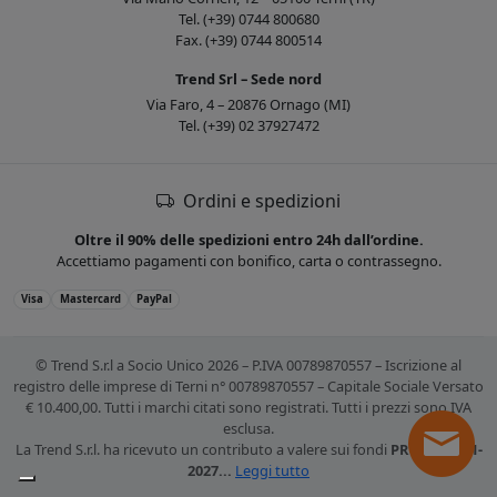
Tel. (+39) 0744 800680
Fax. (+39) 0744 800514
Trend Srl – Sede nord
Via Faro, 4 – 20876 Ornago (MI)
Tel. (+39) 02 37927472
Ordini e spedizioni
Oltre il 90% delle spedizioni entro 24h dall’ordine.
Accettiamo pagamenti con bonifico, carta o contrassegno.
Visa
Mastercard
PayPal
© Trend S.r.l a Socio Unico 2026 – P.IVA 00789870557 – Iscrizione al
registro delle imprese di Terni n° 00789870557 – Capitale Sociale Versato
€ 10.400,00. Tutti i marchi citati sono registrati. Tutti i prezzi sono IVA
esclusa.
La Trend S.r.l. ha ricevuto un contributo a valere sui fondi
PR FESR 2021-
2027...
Leggi tutto