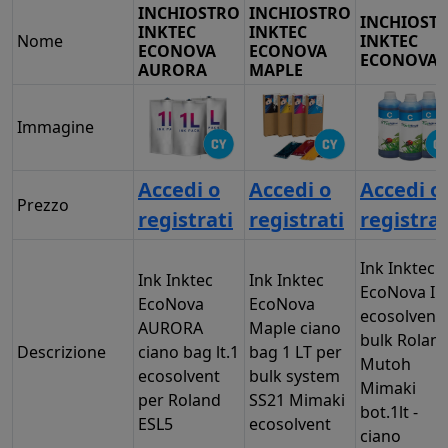
INCHIOSTRO
INCHIOSTRO
INCHIOST
INKTEC
INKTEC
Nome
INKTEC
ECONOVA
ECONOVA
ECONOVA 
AURORA
MAPLE
Immagine
Accedi o
Accedi o
Accedi o
Prezzo
registrati
registrati
registrat
Ink Inktec
Ink Inktec
Ink Inktec
EcoNova ID
EcoNova
EcoNova
ecosolvent
AURORA
Maple ciano
bulk Rolan
Descrizione
ciano bag lt.1
bag 1 LT per
Mutoh
ecosolvent
bulk system
Mimaki
per Roland
SS21 Mimaki
bot.1lt -
ESL5
ecosolvent
ciano