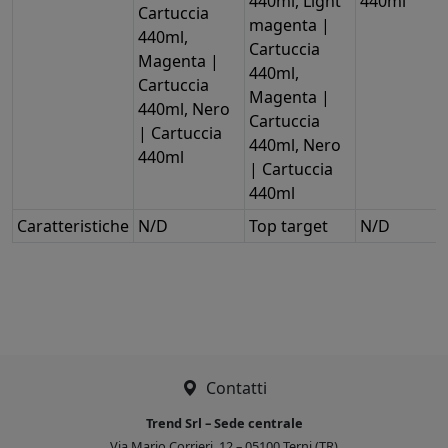
440ml, Light
440ml
Cartuccia
magenta |
440ml,
Cartuccia
Magenta |
440ml,
Cartuccia
Magenta |
440ml, Nero
Cartuccia
| Cartuccia
440ml, Nero
440ml
| Cartuccia
440ml
Caratteristiche
N/D
Top target
N/D
Contatti
Trend Srl – Sede centrale
Via Mario Corrieri, 12 – 05100 Terni (TR)