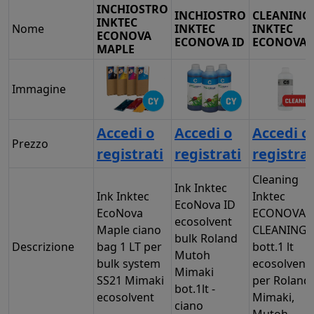
INCHIOSTRO
INCHIOSTRO
CLEANING
INKTEC
Nome
INKTEC
INKTEC
ECONOVA
ECONOVA ID
ECONOVA
MAPLE
Immagine
Accedi o
Accedi o
Accedi o
Prezzo
registrati
registrati
registrat
Cleaning
Ink Inktec
Ink Inktec
Inktec
EcoNova ID
EcoNova
ECONOVA
ecosolvent
Maple ciano
CLEANING
bulk Roland
Descrizione
bag 1 LT per
bott.1 lt
Mutoh
bulk system
ecosolvent
Mimaki
SS21 Mimaki
per Roland,
bot.1lt -
ecosolvent
Mimaki,
ciano
Mutoh