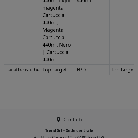
440ml, Light
440ml
magenta |
Cartuccia
440ml,
Magenta |
Cartuccia
440ml, Nero
| Cartuccia
440ml
Caratteristiche
Top target
N/D
Top target
Contatti
Trend Srl – Sede centrale
Via Mario Corrieri, 12 – 05100 Terni (TR)