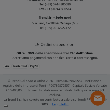
Tel. (+39) 0744 800680
Fax. (+39) 0744 800514
Trend Srl – Sede nord
Via Faro, 4 – 20876 Ornago (MI)
Tel. (+39) 02 37927472
Ordini e spedizioni
Oltre il 90% delle spedizioni entro 24h dall’ordine.
Accettiamo pagamenti con bonifico, carta o contrassegno.
Visa
Mastercard
PayPal
© Trend S.r.l a Socio Unico 2026 – P.IVA 00789870557 – Iscrizione al
registro delle imprese di Terni n° 00789870557 – Capitale Sociale Versato
€ 10.400,00. Tutti i marchi citati sono registrati. Tutti i prezzi sono IVA
esclusa.
La Trend S.r.l. ha ricevuto un contributo a valere sui fondi
PR FESR 2021-
2027...
Leggi tutto