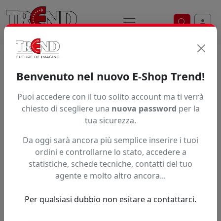
Ricerca ve
Home / Prodotti / ... / Eki05 01Llc
Benvenuto nel nuovo E-Shop Trend!
INCHIOSTRO INKTEC POWERCHROME K3
Puoi accedere con il tuo solito account ma ti verrà
chiesto di scegliere una
nuova password
per la
5,0 (4)
tua sicurezza.
Da oggi sarà ancora più semplice inserire i tuoi
ordini e controllarne lo stato, accedere a
statistiche, schede tecniche, contatti del tuo
agente e molto altro ancora...
Per qualsiasi dubbio non esitare a contattarci.