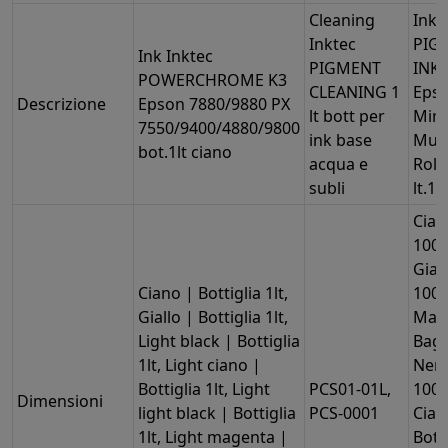
Cleaning
Ink 
Inktec
PIG
Ink Inktec
PIGMENT
INKS
POWERCHROME K3
CLEANING 1
Eps
Descrizione
Epson 7880/9880 PX
lt bott per
Mim
7550/9400/4880/9800
ink base
Mut
bot.1lt ciano
acqua e
Rola
subli
lt.1 
Cian
1000
Gial
Ciano | Bottiglia 1lt,
1000
Giallo | Bottiglia 1lt,
Mag
Light black | Bottiglia
Bag 
1lt, Light ciano |
Nero
Bottiglia 1lt, Light
PCS01-01L,
1000
Dimensioni
light black | Bottiglia
PCS-0001
Cian
1lt, Light magenta |
Botti