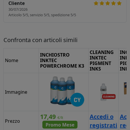
Cliente
30/07/2026
Articolo 5/5, servizio 5/5, spedizione 5/5
Confronta con articoli simili
CLEANING
INC
INCHIOSTRO
INKTEC
INK
Nome
INKTEC
PIGMENT
PIG
POWERCHROME K3
INKS
INK
Immagine
17,49
Accedi o
Acc
€/lt
Prezzo
registrati
reg
Promo Mese