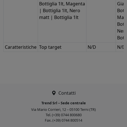
Bottiglia 1lt, Magenta
Giall
| Bottiglia 1lt, Nero
Botti
matt | Bottiglia 1lt
Mag
Botti
Nero
Botti
Caratteristiche
Top target
N/D
N/D
Contatti
Trend Srl – Sede centrale
Via Mario Corrieri, 12 – 05100 Terni (TR)
Tel. (+39) 0744 800680
Fax. (+39) 0744 800514