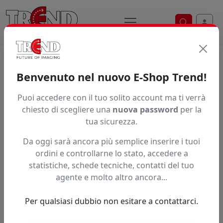
Ricerca ve
Home / Prodotti / ... / Bichiplus170lc
Benvenuto nel nuovo E-Shop Trend!
Puoi accedere con il tuo solito account ma ti verrà
Articolo non trovato.
chiesto di scegliere una
nuova password
per la
tua sicurezza.
Feedback
Da oggi sarà ancora più semplice inserire i tuoi
Hai trovato questo prodotto ad un prezzo più basso?
ordini e controllarne lo stato, accedere a
statistiche, schede tecniche, contatti del tuo
Fai una segnalazione
agente e molto altro ancora...
Per qualsiasi dubbio non esitare a contattarci.
Confronta con articoli simili