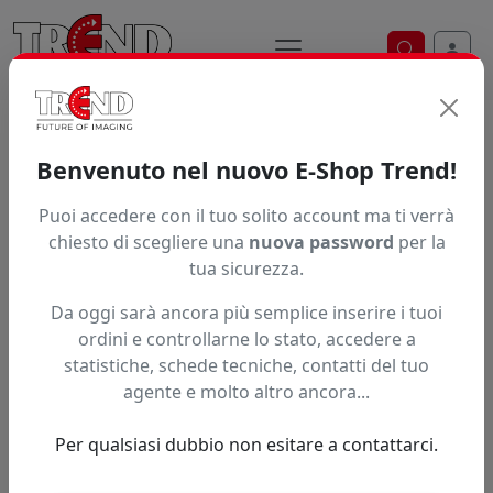
Ricerca ve
Home / Prodotti / ... / Bichipbs3mg
Benvenuto nel nuovo E-Shop Trend!
Puoi accedere con il tuo solito account ma ti verrà
Articolo non trovato.
chiesto di scegliere una
nuova password
per la
tua sicurezza.
Feedback
Da oggi sarà ancora più semplice inserire i tuoi
Hai trovato questo prodotto ad un prezzo più basso?
ordini e controllarne lo stato, accedere a
statistiche, schede tecniche, contatti del tuo
Fai una segnalazione
agente e molto altro ancora...
Per qualsiasi dubbio non esitare a contattarci.
Confronta con articoli simili