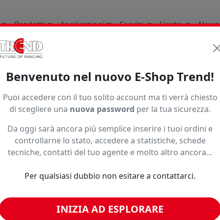
Prodotti
Applicazioni
Servizi
Usato
News
 Ed Espositori
Per Uso Interno Indoor
Roll Up
Sd Rue
Benvenuto nel nuovo E-Shop Trend!
Puoi accedere con il tuo solito account ma ti verrà chiesto
di scegliere una
nuova password
per la tua sicurezza.
Da oggi sarà ancora più semplice inserire i tuoi ordini e
controllarne lo stato, accedere a statistiche, schede
o ad un prezzo più basso?
tecniche, contatti del tuo agente e molto altro ancora...
Per qualsiasi dubbio non esitare a contattarci.
imili
INIZIA AD ESPLORARE