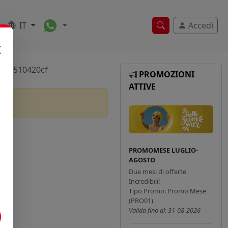
Toggle Dropdown
IT
Accedi
Ricerca veloce
as8510420cf
PROMOZIONI
ATTIVE
PROMOMESE LUGLIO-
AGOSTO
Due mesi di offerte
Incredibili!
Tipo Promo: Promo Mese
(PRO01)
Valida fino al: 31-08-2026