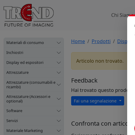
Chi Siamo
Home
Prodotti
Display
Materiali di consumo
Inchiostri
Articolo non trovato.
Display ed espositori
Attrezzature
Feedback
Attrezzature (consumabili e
ricambi)
Hai trovato questo prodott
Attrezzature (Accessori e
Fai una segnalazione
optional)
Software
Servizi
Confronta con articoli s
Materiale Marketing