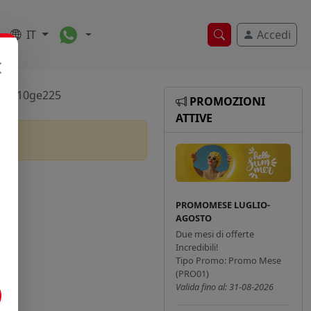
Toggle Dropdown
IT
Accedi
Ricerca veloce
 Pa10ge225
PROMOZIONI
ATTIVE
PROMOMESE LUGLIO-
AGOSTO
Due mesi di offerte
Incredibili!
Tipo Promo: Promo Mese
(PRO01)
Valida fino al: 31-08-2026