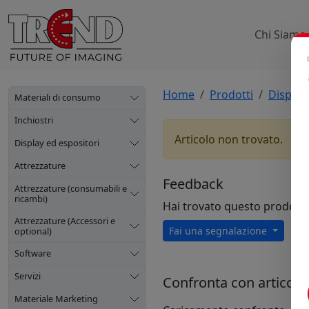
Chi Siamo
Home
Prodotti
Display
Materiali di consumo
Inchiostri
Articolo non trovato.
Display ed espositori
Attrezzature
Feedback
Attrezzature (consumabili e
ricambi)
Hai trovato questo prodott
Attrezzature (Accessori e
Fai una segnalazione
optional)
Software
Servizi
Confronta con articoli s
Materiale Marketing