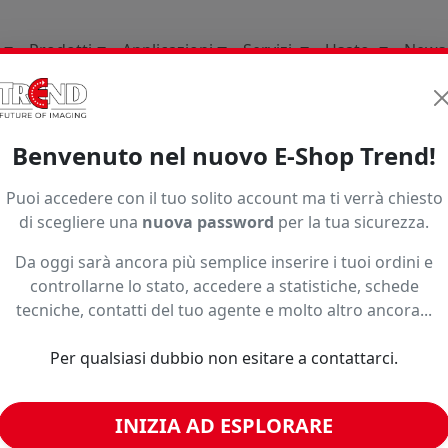
Prodotti
Applicazioni
Servizi
Usato
News
 Ed Espositori
Per Uso Esterno Outdoor
Accessori
Sd
Benvenuto nel nuovo E-Shop Trend!
Puoi accedere con il tuo solito account ma ti verrà chiesto
di scegliere una
nuova password
per la tua sicurezza.
Da oggi sarà ancora più semplice inserire i tuoi ordini e
controllarne lo stato, accedere a statistiche, schede
o ad un prezzo più basso?
tecniche, contatti del tuo agente e molto altro ancora...
Per qualsiasi dubbio non esitare a contattarci.
imili
INIZIA AD ESPLORARE