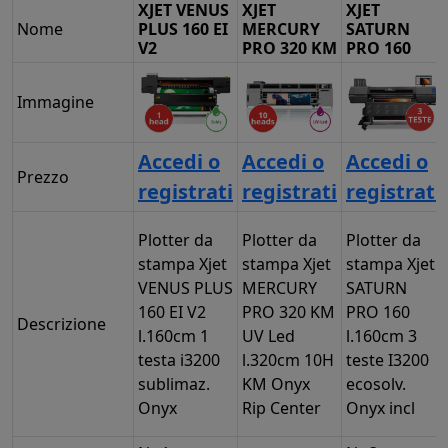
XJET VENUS
XJET
XJET
Nome
PLUS 160 EI
MERCURY
SATURN
V2
PRO 320 KM
PRO 160
Immagine
Accedi o
Accedi o
Accedi o
Prezzo
registrati
registrati
registrati
Plotter da
Plotter da
Plotter da
stampa Xjet
stampa Xjet
stampa Xjet
VENUS PLUS
MERCURY
SATURN
160 EI V2
PRO 320 KM
PRO 160
Descrizione
l.160cm 1
UV Led
l.160cm 3
testa i3200
l.320cm 10H
teste I3200
sublimaz.
KM Onyx
ecosolv.
Onyx
Rip Center
Onyx incl