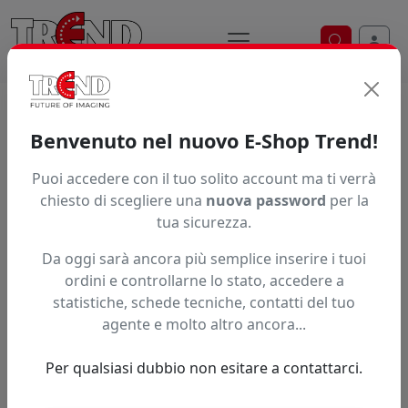
Ricerca ve
Home / Prodotti / ... / Xvpl160ei V2 H2
Benvenuto nel nuovo E-Shop Trend!
XJET VENUS PLUS 160 EI V2
Puoi accedere con il tuo solito account ma ti verrà
chiesto di scegliere una
nuova password
per la
tua sicurezza.
Da oggi sarà ancora più semplice inserire i tuoi
ordini e controllarne lo stato, accedere a
statistiche, schede tecniche, contatti del tuo
agente e molto altro ancora...
Per qualsiasi dubbio non esitare a contattarci.