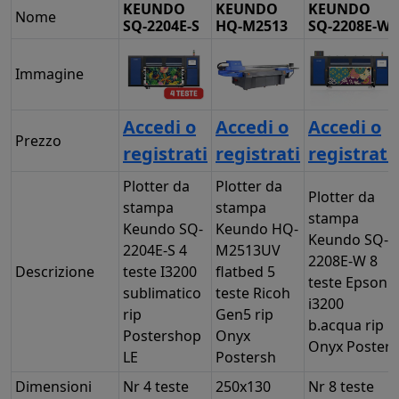
KEUNDO
KEUNDO
KEUNDO
Nome
SQ-2204E-S
HQ-M2513
SQ-2208E-W
Immagine
Accedi o
Accedi o
Accedi o
Prezzo
registrati
registrati
registrati
Plotter da
Plotter da
Plotter da
stampa
stampa
stampa
Keundo SQ-
Keundo HQ-
Keundo SQ-
2204E-S 4
M2513UV
2208E-W 8
Descrizione
teste I3200
flatbed 5
teste Epson
sublimatico
teste Ricoh
i3200
rip
Gen5 rip
b.acqua rip
Postershop
Onyx
Onyx Poster
LE
Postersh
Dimensioni
Nr 4 teste
250x130
Nr 8 teste