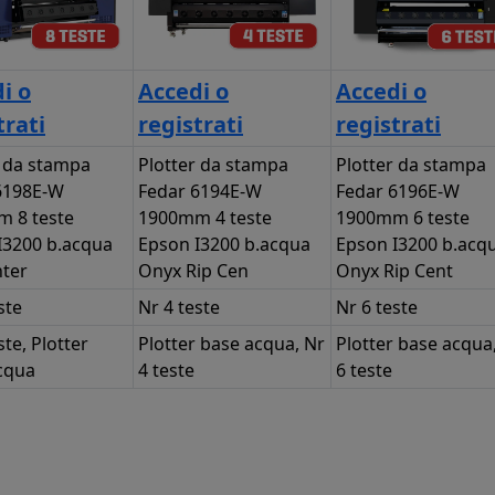
i o
Accedi o
Accedi o
trati
registrati
registrati
r da stampa
Plotter da stampa
Plotter da stampa
6198E-W
Fedar 6194E-W
Fedar 6196E-W
 8 teste
1900mm 4 teste
1900mm 6 teste
I3200 b.acqua
Epson I3200 b.acqua
Epson I3200 b.acq
nter
Onyx Rip Cen
Onyx Rip Cent
ste
Nr 4 teste
Nr 6 teste
ste, Plotter
Plotter base acqua, Nr
Plotter base acqua
cqua
4 teste
6 teste