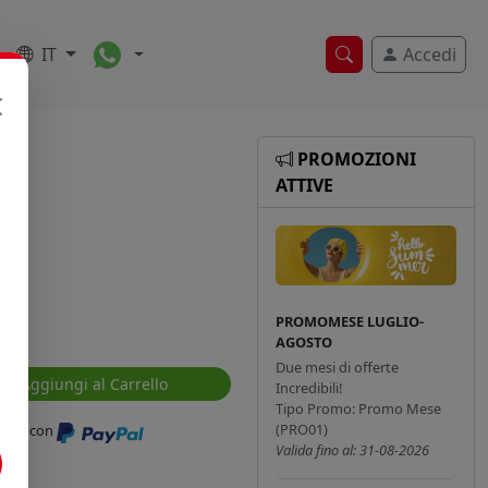
Toggle Dropdown
IT
Accedi
Ricerca veloce
PROMOZIONI
ATTIVE
PROMOMESE LUGLIO-
AGOSTO
Due mesi di offerte
Aggiungi al Carrello
Incredibili!
Tipo Promo: Promo Mese
(PRO01)
ressi con
Valida fino al: 31-08-2026