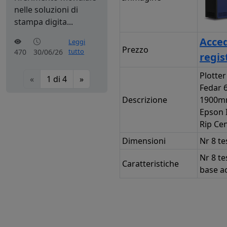
nelle soluzioni di
stampa digita...
Acced
Leggi
Prezzo
tutto
470
30/06/26
regis
Plotte
«
1
di
4
»
Fedar 
Descrizione
1900mm
Epson 
Rip Ce
Dimensioni
Nr 8 te
Nr 8 te
Caratteristiche
base a