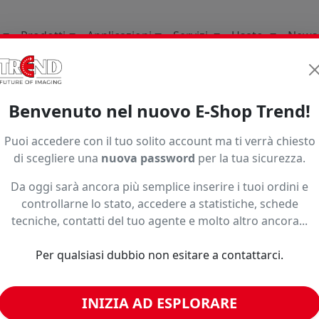
Prodotti
Applicazioni
Servizi
Usato
News
ature
Plotter Da Stampa
Fedar
Fd6198ei W
Benvenuto nel nuovo E-Shop Trend!
Puoi accedere con il tuo solito account ma ti verrà chiesto
di scegliere una
nuova password
per la tua sicurezza.
Nr 8 teste
Da oggi sarà ancora più semplice inserire i tuoi ordini e
Seleziona una variante per vedere
controllarne lo stato, accedere a statistiche, schede
Subtotale:
—
€
sconti riservati, disponibilità ed
tecniche, contatti del tuo agente e molto altro ancora...
Prezzo bobina:
eventuali promozioni.
−
+
Codice:
FD6198EI-W
Per qualsiasi dubbio non esitare a contattarci.
Formato:
Nr 8 teste
Paga in 3 rate senza inte
Caratteristiche:
n.d.
INIZIA AD ESPLORARE
Disponibilità: