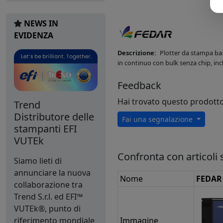
NEWS IN
EVIDENZA
Descrizione:
Plotter da stampa bas
in continuo con bulk senza chip, in
Feedback
Hai trovato questo prodott
Trend
Distributore delle
Fai una segnalazione
stampanti EFI
VUTEk
Confronta con articoli s
Siamo lieti di
annunciare la nuova
Nome
FEDAR
collaborazione tra
Trend S.r.l. ed EFI™
VUTEk®, punto di
riferimento mondiale
Immagine