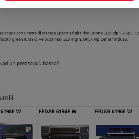
Prossimi arrivi:
e acqua con 8 teste di stampa Epson ad alta risoluzione (3200dpi - 2,5pl), l
chiostri green (CMYK), velocità max 320 mq/h, Onyx Rip Center incluso.
o ad un prezzo più basso?
imili
 6198E-W
FEDAR 6194E-W
FEDAR 6196E-W