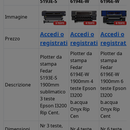
5193E-S
6194E-W
6196E-W
Immagine
Accedi o
Accedi o
Accedi o
Prezzo
registrati
registrati
registrati
Plotter da
Plotter da
Plotter da
stampa
stampa
stampa
Fedar
Fedar
Fedar
6194E-W
6196E-W
5193E-S
1900mm 4
1900mm 6
Descrizione
1900mm
teste Epson
teste Epson
sublimatico
I3200
I3200
3 teste
b.acqua
b.acqua
Epson I3200
Onyx Rip
Onyx Rip
Rip Cent.
Cen
Cent
Nr 3 teste,
Dimensioni
Nr 4 teste
Nr 6 teste