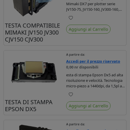
Mimaki DX7 per plotter serie
JV150-75, JV150-160, JV300-160,
CJV150-75, CJV150-107, CJV150-130
, CJV150-130 , CJV150-160, CJV300-
Preferiti
TESTA COMPATIBILE
160
Aggiungi al Carrello
MIMAKI JV150 JV300
CJV150 CJV300
A partire da:
Accedi per il prezzo riservato
0,00 nr disponibili
esta di stampa Epson Dx5 ad alta
risoluzione e velocità. Tecnologia
micro-piezo a 1440dpi, da 1,5pl a
21pl, frequenza 8khz.
Preferiti
TESTA DI STAMPA
Aggiungi al Carrello
EPSON DX5
A partire da: