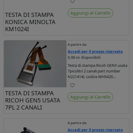
Preferiti
Aggiungi al Carrello
TESTA DI STAMPA
KONICA MINOLTA
KM1024I
A partire da:
Accedi per il prezzo riservato
0,00 nr disponibili
Testa di stampa Ricoh GEN5 usata
7picolitri 2 canali part number
N221414L codice MH5420
compatibile con una vasta
gamma di stampanti UV.
Preferiti
TESTA DI STAMPA
Aggiungi al Carrello
RICOH GEN5 USATA
7PL 2 CANALI
A partire da:
Accedi per il prezzo riservato