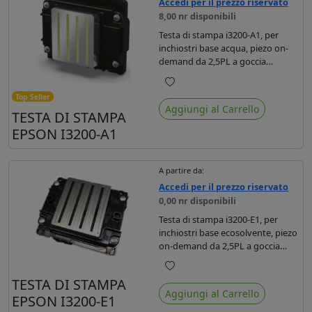
Accedi per il prezzo riservato
8,00 nr disponibili
Testa di stampa i3200-A1, per
inchiostri base acqua, piezo on-
demand da 2,5PL a goccia
variabile, area di stampa 33,8mm.
Preferiti
Top Seller
Aggiungi al Carrello
TESTA DI STAMPA
EPSON I3200-A1
A partire da:
Accedi per il prezzo riservato
0,00 nr disponibili
Testa di stampa i3200-E1, per
inchiostri base ecosolvente, piezo
on-demand da 2,5PL a goccia
variabile, area di stampa 33,8mm.
Preferiti
TESTA DI STAMPA
Aggiungi al Carrello
EPSON I3200-E1