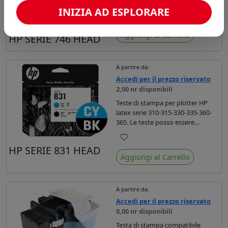
INIZIA AD ESPLORARE
NEW
Preferiti
Aggiungi al Carrello
HP SERIE 746 HEAD
A partire da:
Accedi per il prezzo riservato
2,00 nr disponibili
Teste di stampa per plotter HP
latex serie 310-315-330-335-360-
365. Le teste posso essere
nero/giallo , magenta/light
magenta , ciano/light ciano.
Preferiti
HP SERIE 831 HEAD
Aggiungi al Carrello
A partire da:
Accedi per il prezzo riservato
0,00 nr disponibili
Testa di stampa compatibile