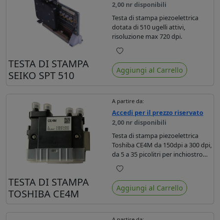
2,00 nr disponibili
Testa di stampa piezoelettrica
dotata di 510 ugelli attivi,
risoluzione max 720 dpi.
Preferiti
TESTA DI STAMPA
Aggiungi al Carrello
SEIKO SPT 510
A partire da:
Accedi per il prezzo riservato
2,00 nr disponibili
Testa di stampa piezoelettrica
Toshiba CE4M da 150dpi a 300 dpi,
da 5 a 35 picolitri per inchiostro
UV e base acqua, 16 scale di grigi.
Preferiti
TESTA DI STAMPA
Aggiungi al Carrello
TOSHIBA CE4M
A partire da: