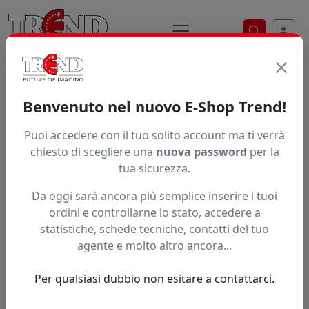
Ricerca ve
Home / Prodotti / ... / Teste Di Stampa
Benvenuto nel nuovo E-Shop Trend!
Brand
Puoi accedere con il tuo solito account ma ti verrà
chiesto di scegliere una
nuova password
per la
tua sicurezza.
Ordinamento
Da oggi sarà ancora più semplice inserire i tuoi
ordini e controllarne lo stato, accedere a
statistiche, schede tecniche, contatti del tuo
A partire da:
agente e molto altro ancora...
Accedi per il prezzo riservato
0,00 nr disponibili
Per qualsiasi dubbio non esitare a contattarci.
Teste di stampa per plotter HP
latex serie 746. Le teste sono
universali.