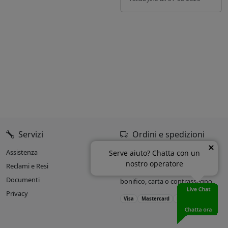
Servizi
Ordini e spedizioni
Assistenza
Oltre il 90% delle spedizioni
Serve aiuto? Chatta con un
entro 24h dall’ordine.
nostro operatore
Reclami e Resi
Accettiamo pagamenti con
Documenti
bonifico, carta o contrassegno.
Privacy
Visa
Mastercard
PayPal