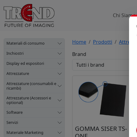
Chi Siamo
Home
Prodotti
Attrezz
Materiali di consumo
Inchiostri
Brand
Display ed espositori
Attrezzature
Attrezzature (consumabili e
ricambi)
Attrezzature (Accessori e
optional)
Software
Servizi
GOMMA SISER TS-
Materiale Marketing
ONE