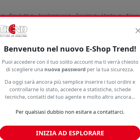
Prodotti
Applicazioni
Servizi
Usato
News
ature Consumabili E Ricambi
Per Termopresse
Benvenuto nel nuovo E-Shop Trend!
Ordinamento
Puoi accedere con il tuo solito account ma ti verrà chiesto
di scegliere una
nuova password
per la tua sicurezza.
Da oggi sarà ancora più semplice inserire i tuoi ordini e
controllarne lo stato, accedere a statistiche, schede
tecniche, contatti del tuo agente e molto altro ancora...
Per qualsiasi dubbio non esitare a contattarci.
HEAT TRANSFER
MANIGLIA TS-ONE
INIZIA AD ESPLORARE
PILLOW