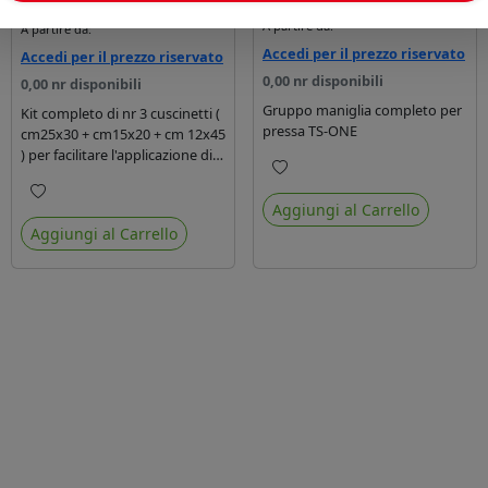
A partire da:
A partire da:
Accedi per il prezzo riservato
Accedi per il prezzo riservato
0,00 nr disponibili
0,00 nr disponibili
Gruppo maniglia completo per
Kit completo di nr 3 cuscinetti (
pressa TS-ONE
cm25x30 + cm15x20 + cm 12x45
) per facilitare l'applicazione di
termoadesivo su indumenti
Preferiti
piccoli o difficili.
Aggiungi al Carrello
Preferiti
Aggiungi al Carrello