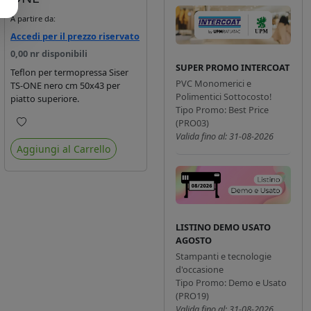
A partire da:
Accedi per il prezzo riservato
0,00 nr disponibili
SUPER PROMO INTERCOAT
Teflon per termopressa Siser
PVC Monomerici e
TS-ONE nero cm 50x43 per
Polimentici Sottocosto!
piatto superiore.
Tipo Promo: Best Price
(PRO03)
Preferiti
Valida fino al: 31-08-2026
Aggiungi al Carrello
LISTINO DEMO USATO
AGOSTO
Stampanti e tecnologie
d'occasione
Tipo Promo: Demo e Usato
(PRO19)
Valida fino al: 31-08-2026