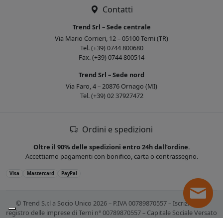
Contatti
Trend Srl – Sede centrale
Via Mario Corrieri, 12 – 05100 Terni (TR)
Tel. (+39) 0744 800680
Fax. (+39) 0744 800514
Trend Srl – Sede nord
Via Faro, 4 – 20876 Ornago (MI)
Tel. (+39) 02 37927472
Ordini e spedizioni
Oltre il 90% delle spedizioni entro 24h dall’ordine.
Accettiamo pagamenti con bonifico, carta o contrassegno.
Visa
Mastercard
PayPal
© Trend S.r.l a Socio Unico 2026 – P.IVA 00789870557 – Iscrizione al
registro delle imprese di Terni n° 00789870557 – Capitale Sociale Versato
€ 10.400,00. Tutti i marchi citati sono registrati. Tutti i prezzi sono IVA