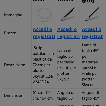
SPESSI
Immagine
Accedi o
Accedi o
Accedi o
Prezzo
registrati
registrati
registrati
Lama di
-Strip
Lama di
taglio 45°
battilama in
taglio 30°
per
plastica da
per taglio
materiali
Descrizione
72 cm per
tessuti per
spessi e
plotter
plotter
vinile per
Skycut C24/
Skycut
plotter
V24/ D24
Skycut
61 cm, 124
Angolo di
Angolo di
Dimensioni
cm, 154 cm
taglio 30°
taglio 45°
Angolo di
Angolo di