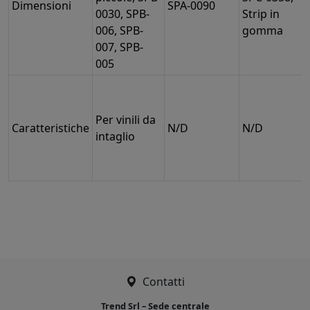
Dimensioni
SPA-0090
0030, SPB-
Strip in
006, SPB-
gomma
007, SPB-
005
Per vinili da
Caratteristiche
N/D
N/D
intaglio
Contatti
Trend Srl – Sede centrale