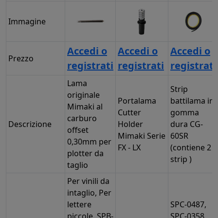
Immagine
Accedi o
Accedi o
Accedi o
Prezzo
registrati
registrati
registrati
Lama
Strip
originale
Portalama
battilama in
Mimaki al
Cutter
gomma
carburo
Descrizione
Holder
dura CG-
offset
Mimaki Serie
60SR
0,30mm per
FX - LX
(contiene 2
plotter da
strip )
taglio
Per vinili da
intaglio, Per
lettere
SPC-0487,
piccole, SPB-
SPC-0358,