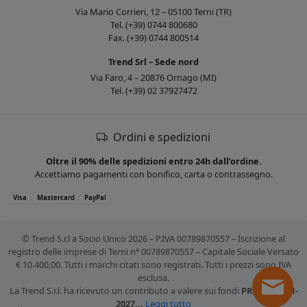
Via Mario Corrieri, 12 – 05100 Terni (TR)
Tel. (+39) 0744 800680
Fax. (+39) 0744 800514
Trend Srl – Sede nord
Via Faro, 4 – 20876 Ornago (MI)
Tel. (+39) 02 37927472
Ordini e spedizioni
Oltre il 90% delle spedizioni entro 24h dall’ordine.
Accettiamo pagamenti con bonifico, carta o contrassegno.
Visa
Mastercard
PayPal
© Trend S.r.l a Socio Unico 2026 – P.IVA 00789870557 – Iscrizione al
registro delle imprese di Terni n° 00789870557 – Capitale Sociale Versato
€ 10.400,00. Tutti i marchi citati sono registrati. Tutti i prezzi sono IVA
esclusa.
La Trend S.r.l. ha ricevuto un contributo a valere sui fondi
PR FESR 2021-
2027...
Leggi tutto