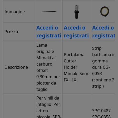
Immagine
Accedi o
Accedi o
Accedi o
Prezzo
registrati
registrati
registrati
Lama
Strip
originale
Portalama
battilama in
Mimaki al
Cutter
gomma
carburo
Descrizione
Holder
dura CG-
offset
Mimaki Serie
60SR
0,30mm per
FX - LX
(contiene 2
plotter da
strip )
taglio
Per vinili da
intaglio, Per
lettere
SPC-0487,
piccole, SPB-
SPC-0358,