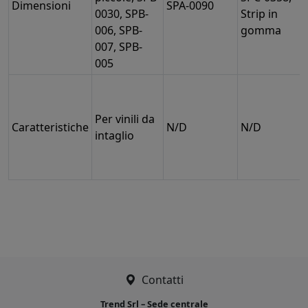
Dimensioni
SPA-0090
0030, SPB-
Strip in
006, SPB-
gomma
007, SPB-
005
Per vinili da
Caratteristiche
N/D
N/D
intaglio
Contatti
Trend Srl – Sede centrale