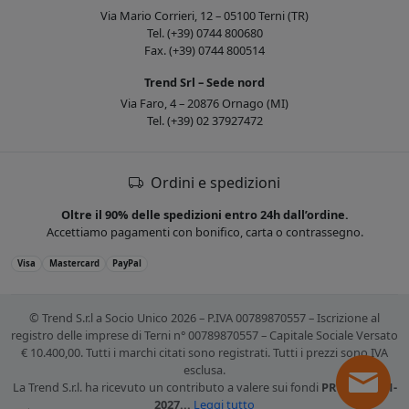
Via Mario Corrieri, 12 – 05100 Terni (TR)
Tel. (+39) 0744 800680
Fax. (+39) 0744 800514
Trend Srl – Sede nord
Via Faro, 4 – 20876 Ornago (MI)
Tel. (+39) 02 37927472
Ordini e spedizioni
Oltre il 90% delle spedizioni entro 24h dall’ordine.
Accettiamo pagamenti con bonifico, carta o contrassegno.
Visa
Mastercard
PayPal
© Trend S.r.l a Socio Unico 2026 – P.IVA 00789870557 – Iscrizione al
registro delle imprese di Terni n° 00789870557 – Capitale Sociale Versato
€ 10.400,00. Tutti i marchi citati sono registrati. Tutti i prezzi sono IVA
esclusa.
La Trend S.r.l. ha ricevuto un contributo a valere sui fondi
PR FESR 2021-
2027...
Leggi tutto