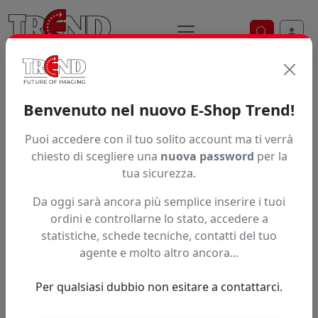
Ricerca ve
Home / Prodotti / ... / Xj Sp 002185
Benvenuto nel nuovo E-Shop Trend!
Puoi accedere con il tuo solito account ma ti verrà
Articolo non trovato.
chiesto di scegliere una
nuova password
per la
tua sicurezza.
Feedback
Da oggi sarà ancora più semplice inserire i tuoi
Hai trovato questo prodotto ad un prezzo più basso?
ordini e controllarne lo stato, accedere a
statistiche, schede tecniche, contatti del tuo
Fai una segnalazione
agente e molto altro ancora...
Per qualsiasi dubbio non esitare a contattarci.
Confronta con articoli simili