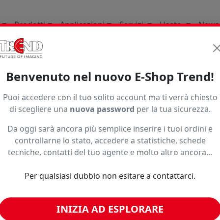
Prodotti
Applicazioni
Servizi
Usato
News
ature Consumabili E Ricambi
Per Plotter Da Stampa
Mu
Benvenuto nel nuovo E-Shop Trend!
 DX5
Puoi accedere con il tuo solito account ma ti verrà chiesto
di scegliere una
nuova password
per la tua sicurezza.
Flushing frame for Mutoh Drafstation
Da oggi sarà ancora più semplice inserire i tuoi ordini e
Seleziona una variante per vedere
controllarne lo stato, accedere a statistiche, schede
Subtotale:
—
€
sconti riservati, disponibilità ed
tecniche, contatti del tuo agente e molto altro ancora...
Prezzo bobina:
eventuali promozioni.
−
+
Codice:
DF-48553
Per qualsiasi dubbio non esitare a contattarci.
Formato:
Flushing frame for Mutoh
Paga in 3 rate senza inte
Drafstation
INIZIA AD ESPLORARE
Caratteristiche:
n.d.