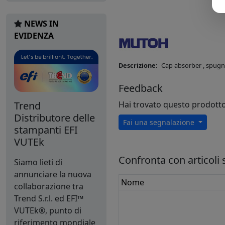
NEWS IN
EVIDENZA
Descrizione:
Cap absorber , spugn
Feedback
Trend
Hai trovato questo prodott
Distributore delle
Fai una segnalazione
stampanti EFI
VUTEk
Confronta con articoli s
Siamo lieti di
annunciare la nuova
Nome
collaborazione tra
Trend S.r.l. ed EFI™
VUTEk®, punto di
riferimento mondiale