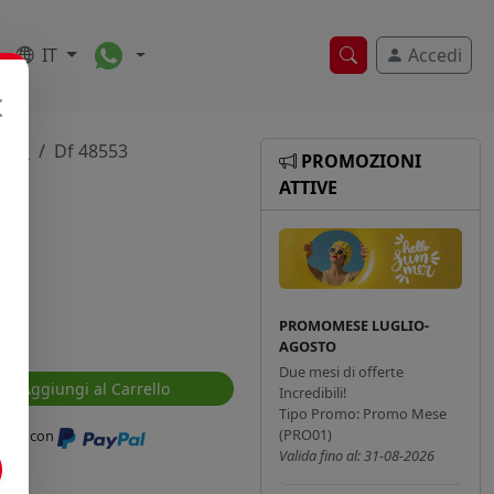
Toggle Dropdown
IT
Accedi
Ricerca veloce
toh
Df 48553
PROMOZIONI
ATTIVE
PROMOMESE LUGLIO-
AGOSTO
Due mesi di offerte
Aggiungi al Carrello
Incredibili!
Tipo Promo: Promo Mese
(PRO01)
ressi con
Valida fino al: 31-08-2026