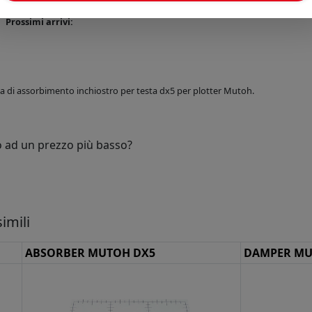
Disponibilità:
Prossimi arrivi:
a di assorbimento inchiostro per testa dx5 per plotter Mutoh.
o ad un prezzo più basso?
imili
ABSORBER MUTOH DX5
DAMPER M