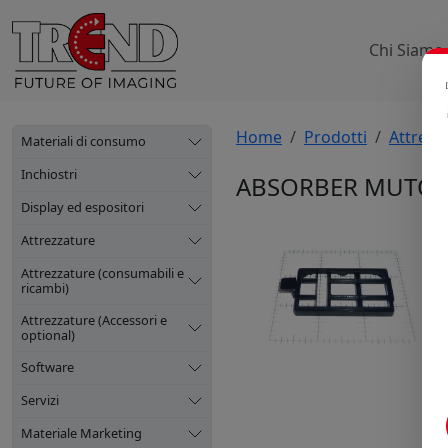
Chi Siamo
Home
Prodotti
Attrezz
Materiali di consumo
Inchiostri
ABSORBER MUTOH
Display ed espositori
Attrezzature
Attrezzature (consumabili e
ricambi)
Attrezzature (Accessori e
optional)
Software
Servizi
Materiale Marketing