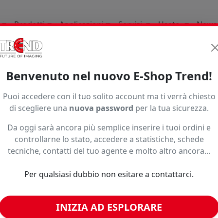
Prodotti
Applicazioni
Servizi
Usato
News
ature Consumabili E Ricambi
Per Plotter Da Stampa
Mi
Benvenuto nel nuovo E-Shop Trend!
MAKI
Puoi accedere con il tuo solito account ma ti verrà chiesto
di scegliere una
nuova password
per la tua sicurezza.
Strip in gomma
Da oggi sarà ancora più semplice inserire i tuoi ordini e
Seleziona una variante per vedere
controllarne lo stato, accedere a statistiche, schede
Subtotale:
—
€
sconti riservati, disponibilità ed
tecniche, contatti del tuo agente e molto altro ancora...
Prezzo bobina:
eventuali promozioni.
−
+
Codice:
SPC-0554
Per qualsiasi dubbio non esitare a contattarci.
Formato:
Strip in gomma
Paga in 3 rate senza inte
Caratteristiche:
n.d.
INIZIA AD ESPLORARE
Disponibilità: