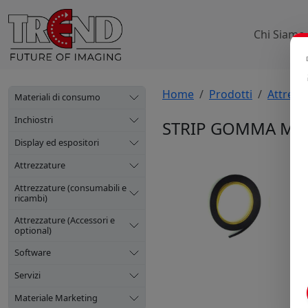
Chi Siamo
Home
Prodotti
Attrezz
Materiali di consumo
Inchiostri
STRIP GOMMA MI
Display ed espositori
Attrezzature
Attrezzature (consumabili e
ricambi)
Attrezzature (Accessori e
optional)
Software
Servizi
Materiale Marketing