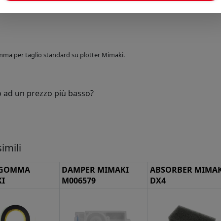
Prossimi arrivi:
mma per taglio standard su plotter Mimaki.
o ad un prezzo più basso?
imili
 GOMMA
DAMPER MIMAKI
ABSORBER MIMAK
I
M006579
DX4