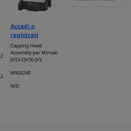
Accedi o
registrati
Capping Head
Assembly per Mimaki
22
JV33-CJV30-JV5
M905240
22
N/D