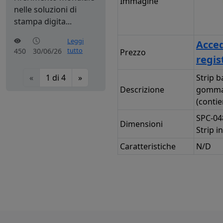
Immagine
nelle soluzioni di
stampa digita...
Leggi
Acced
tutto
450
30/06/26
Prezzo
regis
«
1
di
4
»
Strip b
Descrizione
gomma
(contie
SPC-04
Dimensioni
Strip 
Caratteristiche
N/D