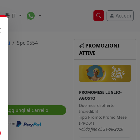
Toggle Dropdown
IT
Accedi
Ricerca veloce
maki
Spc 0554
PROMOZIONI
ATTIVE
PROMOMESE LUGLIO-
AGOSTO
Due mesi di offerte
Aggiungi al Carrello
Incredibili!
Tipo Promo: Promo Mese
(PRO01)
ressi con
Valida fino al: 31-08-2026