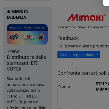
NEWS IN
EVIDENZA
Descrizione:
Strip battilama in go
Feedback
Hai trovato questo prodott
Trend
Fai una segnalazione
Distributore delle
stampanti EFI
VUTEk
Confronta con articoli s
Siamo lieti di
STRIP
annunciare la nuova
Nome
MIMAK
collaborazione tra
Trend S.r.l. ed EFI™
VUTEk®, punto di
riferimento mondiale