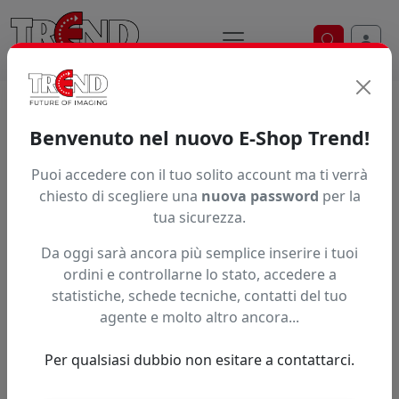
Ricerca ve
Home / Prodotti / ... / Spa 02711
Benvenuto nel nuovo E-Shop Trend!
Puoi accedere con il tuo solito account ma ti verrà
Articolo non trovato.
chiesto di scegliere una
nuova password
per la
tua sicurezza.
Feedback
Da oggi sarà ancora più semplice inserire i tuoi
Hai trovato questo prodotto ad un prezzo più basso?
ordini e controllarne lo stato, accedere a
statistiche, schede tecniche, contatti del tuo
Fai una segnalazione
agente e molto altro ancora...
Per qualsiasi dubbio non esitare a contattarci.
Confronta con articoli simili