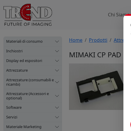
Chi Siamo
Home
Prodotti
Attrezz
Materiali di consumo
Inchiostri
MIMAKI CP PAD SE
Display ed espositori
Attrezzature
Attrezzature (consumabili e
ricambi)
Attrezzature (Accessori e
optional)
Software
Servizi
Materiale Marketing