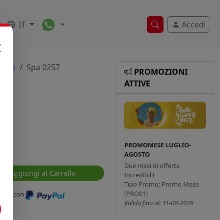
Toggle Dropdown
IT
Accedi
Ricerca veloce
maki
Spa 0257
PROMOZIONI
ATTIVE
PROMOMESE LUGLIO-
AGOSTO
Due mesi di offerte
Aggiungi al Carrello
Incredibili!
Tipo Promo: Promo Mese
(PRO01)
ressi con
Valida fino al: 31-08-2026