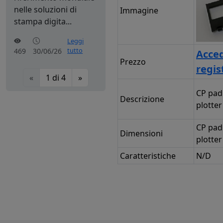
nelle soluzioni di
Immagine
stampa digita...
Leggi
tutto
469
30/06/26
Acced
Prezzo
regis
«
1
di
4
»
CP pad
Descrizione
plotter
CP pad
Dimensioni
plotter
Caratteristiche
N/D