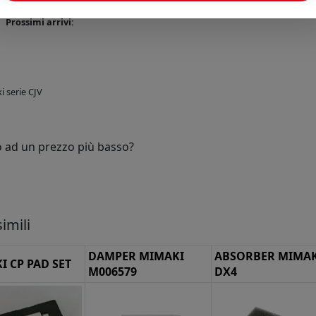
Disponibilità:
Prossimi arrivi:
 serie CJV
o ad un prezzo più basso?
imili
DAMPER MIMAKI
ABSORBER MIMAK
I CP PAD SET
M006579
DX4