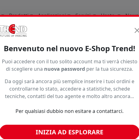
Prodotti
Applicazioni
Servizi
Usato
News
ature Consumabili E Ricambi
Per Plotter Da Stampa
Mi
Benvenuto nel nuovo E-Shop Trend!
T
Puoi accedere con il tuo solito account ma ti verrà chiesto
di scegliere una
nuova password
per la tua sicurezza.
CP pad set Mimaki per plotter serie CJV
Da oggi sarà ancora più semplice inserire i tuoi ordini e
Seleziona una variante per vedere
controllarne lo stato, accedere a statistiche, schede
Subtotale:
—
€
sconti riservati, disponibilità ed
tecniche, contatti del tuo agente e molto altro ancora...
Prezzo bobina:
eventuali promozioni.
−
+
Codice:
SPA-0257
Per qualsiasi dubbio non esitare a contattarci.
Formato:
CP pad set Mimaki per plotter serie
Paga in 3 rate senza inte
CJV
INIZIA AD ESPLORARE
Caratteristiche:
n.d.