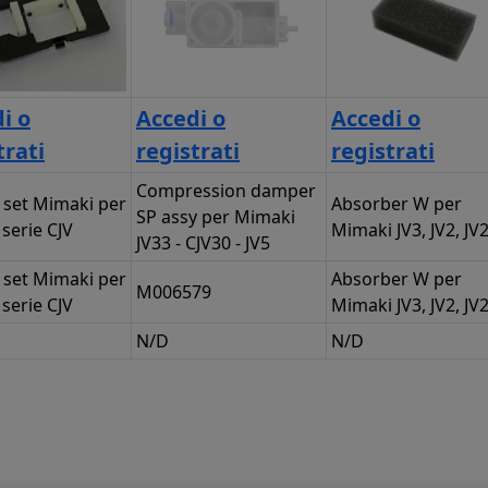
i o
Accedi o
Accedi o
trati
registrati
registrati
Compression damper
 set Mimaki per
Absorber W per
SP assy per Mimaki
 serie CJV
Mimaki JV3, JV2, JV
JV33 - CJV30 - JV5
 set Mimaki per
Absorber W per
M006579
 serie CJV
Mimaki JV3, JV2, JV
N/D
N/D