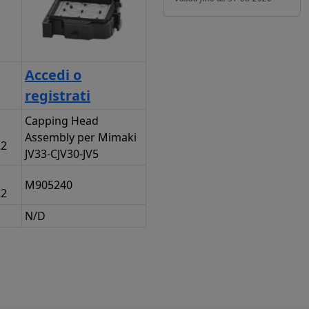
Accedi o
registrati
Capping Head
Assembly per Mimaki
22
JV33-CJV30-JV5
M905240
22
N/D