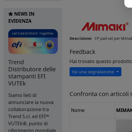
NEWS IN
EVIDENZA
Descrizione:
CP pad set per Mimaki
Feedback
Trend
Hai trovato questo prodott
Distributore delle
Fai una segnalazione
stampanti EFI
VUTEk
Confronta con articoli s
Siamo lieti di
annunciare la nuova
collaborazione tra
Nome
MIMAK
Trend S.r.l. ed EFI™
VUTEk®, punto di
riferimento mondiale