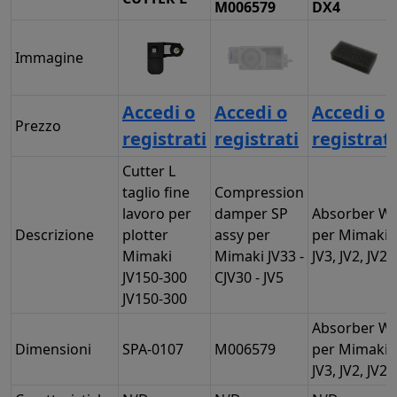
M006579
DX4
Immagine
Accedi o
Accedi o
Accedi o
Prezzo
registrati
registrati
registrati
Cutter L
taglio fine
Compression
lavoro per
damper SP
Absorber W
Descrizione
plotter
assy per
per Mimaki
Mimaki
Mimaki JV33 -
JV3, JV2, JV22
JV150-300
CJV30 - JV5
JV150-300
Absorber W
Dimensioni
SPA-0107
M006579
per Mimaki
JV3, JV2, JV22