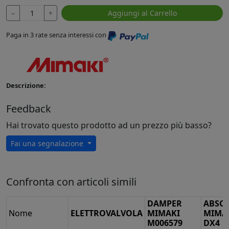
−
+
Aggiungi al Carrello
Paga in 3 rate senza interessi con
Descrizione:
Feedback
Hai trovato questo prodotto ad un prezzo più basso?
Fai una segnalazione
Confronta con articoli simili
DAMPER
ABSO
Nome
ELETTROVALVOLA
MIMAKI
MIMA
M006579
DX4