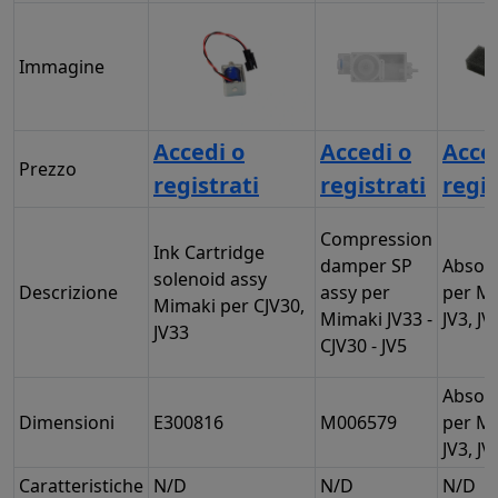
Immagine
Accedi o
Accedi o
Acce
Prezzo
registrati
registrati
regis
Compression
Ink Cartridge
damper SP
Absor
solenoid assy
Descrizione
assy per
per M
Mimaki per CJV30,
Mimaki JV33 -
JV3, JV
JV33
CJV30 - JV5
Absor
Dimensioni
E300816
M006579
per M
JV3, JV
Caratteristiche
N/D
N/D
N/D