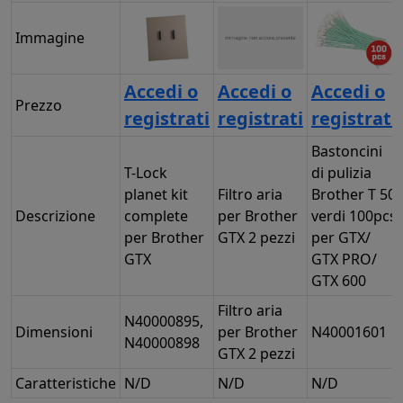
Immagine
Accedi o
Accedi o
Accedi o
Prezzo
registrati
registrati
registrati
Bastoncini
T-Lock
di pulizia
planet kit
Filtro aria
Brother T 50
Descrizione
complete
per Brother
verdi 100pcs
per Brother
GTX 2 pezzi
per GTX/
GTX
GTX PRO/
GTX 600
Filtro aria
N40000895,
Dimensioni
per Brother
N40001601
N40000898
GTX 2 pezzi
Caratteristiche
N/D
N/D
N/D