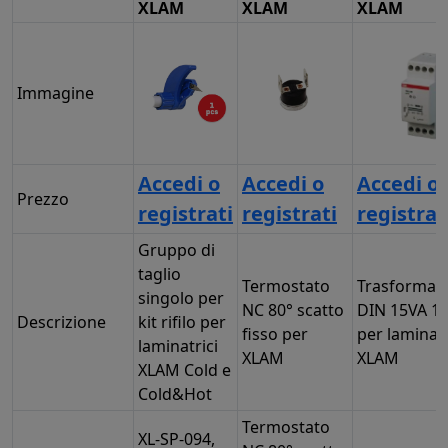
XLAM
XLAM
XLAM
Immagine
Accedi o
Accedi o
Accedi o
Prezzo
registrati
registrati
registrat
Gruppo di
taglio
Termostato
Trasformat
singolo per
NC 80° scatto
DIN 15VA 1
Descrizione
kit rifilo per
fisso per
per laminatr
laminatrici
XLAM
XLAM
XLAM Cold e
Cold&Hot
Termostato
XL-SP-094,