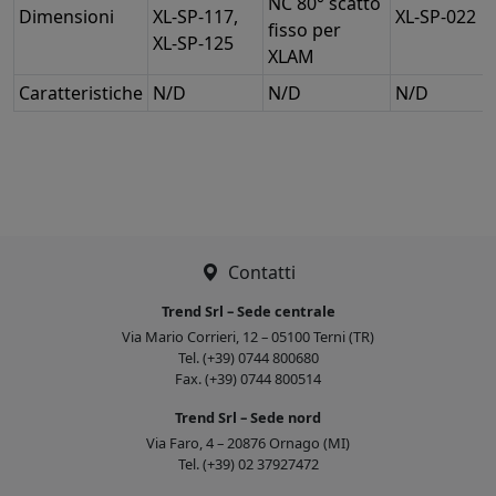
NC 80° scatto
Dimensioni
XL-SP-117,
XL-SP-022
fisso per
XL-SP-125
XLAM
Caratteristiche
N/D
N/D
N/D
Contatti
Trend Srl – Sede centrale
Via Mario Corrieri, 12 – 05100 Terni (TR)
Tel. (+39) 0744 800680
Fax. (+39) 0744 800514
Trend Srl – Sede nord
Via Faro, 4 – 20876 Ornago (MI)
Tel. (+39) 02 37927472