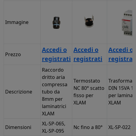
Immagine
Accedi o
Accedi o
Accedi o
Prezzo
registrati
registrati
registrat
Raccordo
dritto aria
Termostato
Trasformat
compressa
NC 80° scatto
DIN 15VA 1
Descrizione
tubo da
fisso per
per laminatr
8mm per
XLAM
XLAM
laminatrici
XLAM
XL-SP-065,
Dimensioni
Nc fino a 80°
XL-SP-022
XL-SP-095