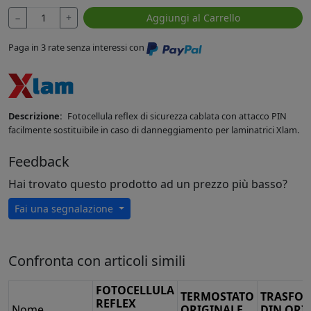
−
+
Aggiungi al Carrello
Paga in 3 rate senza interessi con
Descrizione:
Fotocellula reflex di sicurezza cablata con attacco PIN
facilmente sostituibile in caso di danneggiamento per laminatrici Xlam.
Feedback
Hai trovato questo prodotto ad un prezzo più basso?
Fai una segnalazione
Confronta con articoli simili
FOTOCELLULA
TERMOSTATO
TRASFO
REFLEX
Nome
ORIGINALE
DIN ORI