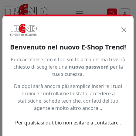
Ricerca ve
Home / Prodotti / ... / Xl Sp 063
Benvenuto nel nuovo E-Shop Trend!
FOTOCELLULA REFLEX ORIGINALE XLAM
Puoi accedere con il tuo solito account ma ti verrà
chiesto di scegliere una
nuova password
per la
tua sicurezza.
Da oggi sarà ancora più semplice inserire i tuoi
ordini e controllarne lo stato, accedere a
statistiche, schede tecniche, contatti del tuo
agente e molto altro ancora...
Per qualsiasi dubbio non esitare a contattarci.