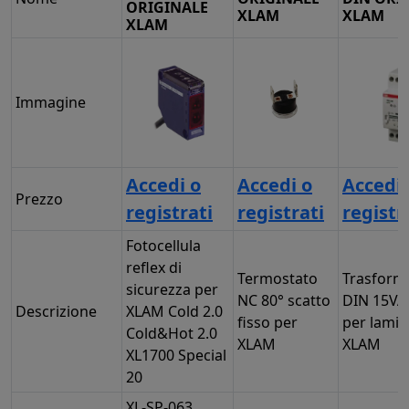
ORIGINALE
XLAM
XLAM
XLAM
Immagine
Accedi o
Accedi o
Accedi 
Prezzo
registrati
registrati
registr
Fotocellula
reflex di
Termostato
Trasform
sicurezza per
NC 80° scatto
DIN 15VA
Descrizione
XLAM Cold 2.0
fisso per
per lamin
Cold&Hot 2.0
XLAM
XLAM
XL1700 Special
20
XL-SP-063,