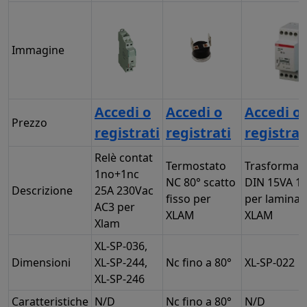
Immagine
Accedi o
Accedi o
Accedi o
Prezzo
registrati
registrati
registrat
Relè contat
Termostato
Trasformat
1no+1nc
NC 80° scatto
DIN 15VA 1
Descrizione
25A 230Vac
fisso per
per laminatr
AC3 per
XLAM
XLAM
Xlam
XL-SP-036,
Dimensioni
XL-SP-244,
Nc fino a 80°
XL-SP-022
XL-SP-246
Caratteristiche
N/D
Nc fino a 80°
N/D