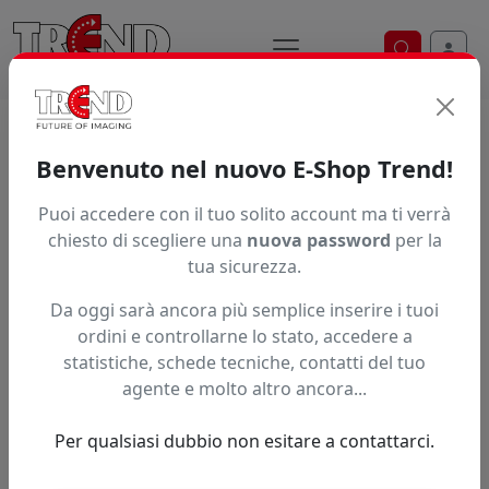
Ricerca ve
Home / Prodotti / ... / Q900tb
Benvenuto nel nuovo E-Shop Trend!
Puoi accedere con il tuo solito account ma ti verrà
Articolo non trovato.
chiesto di scegliere una
nuova password
per la
tua sicurezza.
Feedback
Da oggi sarà ancora più semplice inserire i tuoi
Hai trovato questo prodotto ad un prezzo più basso?
ordini e controllarne lo stato, accedere a
statistiche, schede tecniche, contatti del tuo
Fai una segnalazione
agente e molto altro ancora...
Per qualsiasi dubbio non esitare a contattarci.
Confronta con articoli simili