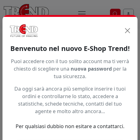
Ricerca ve
Home / Prodotti / ... / Q895tb
Benvenuto nel nuovo E-Shop Trend!
Puoi accedere con il tuo solito account ma ti verrà
Articolo non trovato.
chiesto di scegliere una
nuova password
per la
tua sicurezza.
Feedback
Da oggi sarà ancora più semplice inserire i tuoi
Hai trovato questo prodotto ad un prezzo più basso?
ordini e controllarne lo stato, accedere a
statistiche, schede tecniche, contatti del tuo
Fai una segnalazione
agente e molto altro ancora...
Per qualsiasi dubbio non esitare a contattarci.
Confronta con articoli simili