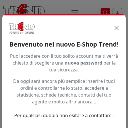
Ricerca ve
Home / Prodotti / ... / Xlssk176200
Benvenuto nel nuovo E-Shop Trend!
Puoi accedere con il tuo solito account ma ti verrà
Articolo non trovato.
chiesto di scegliere una
nuova password
per la
tua sicurezza.
Feedback
Da oggi sarà ancora più semplice inserire i tuoi
Hai trovato questo prodotto ad un prezzo più basso?
ordini e controllarne lo stato, accedere a
statistiche, schede tecniche, contatti del tuo
Fai una segnalazione
agente e molto altro ancora...
Per qualsiasi dubbio non esitare a contattarci.
Confronta con articoli simili